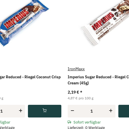
IronMaxx
ar Reduced - Riegel Coconut Crisp
Imperius Sugar Reduced - Riegel C
Cream (45g)
2,19 €
*
 g
4,87 € pro 100 g
rfügbar
Sofort verfügbar
 Werktage
Lieferzeit: 0 Werktage