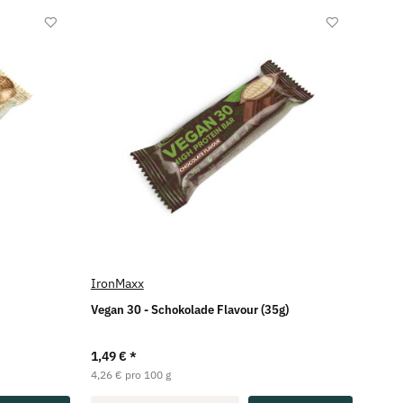
IronMaxx
Vegan 30 - Schokolade Flavour (35g)
1,49 €
*
4,26 € pro 100 g