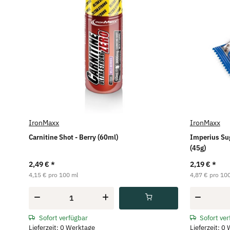
IronMaxx
IronMaxx
Carnitine Shot - Berry (60ml)
Imperius Sug
(45g)
2,49 €
*
2,19 €
*
4,15 € pro 100 ml
4,87 € pro 100
Sofort verfügbar
Sofort ve
Lieferzeit: 0 Werktage
Lieferzeit: 0