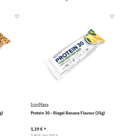
IronMaxx
g)
Protein 30 - Riegel Banane Flavour (35g)
1,19 €
*
3,40 € pro 100 g