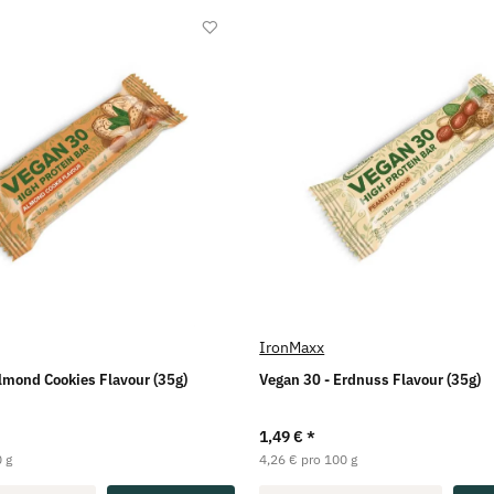
IronMaxx
lmond Cookies Flavour (35g)
Vegan 30 - Erdnuss Flavour (35g)
1,49 €
*
 g
4,26 € pro 100 g