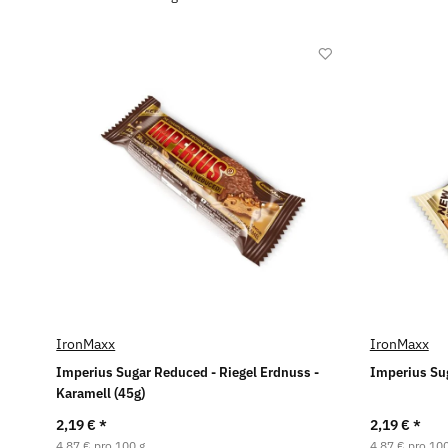
IronMaxx
IronMaxx
Imperius Sugar Reduced - Riegel Erdnuss -
Imperius Sug
Karamell (45g)
2,19 €
*
2,19 €
*
4,87 € pro 100 g
4,87 € pro 100