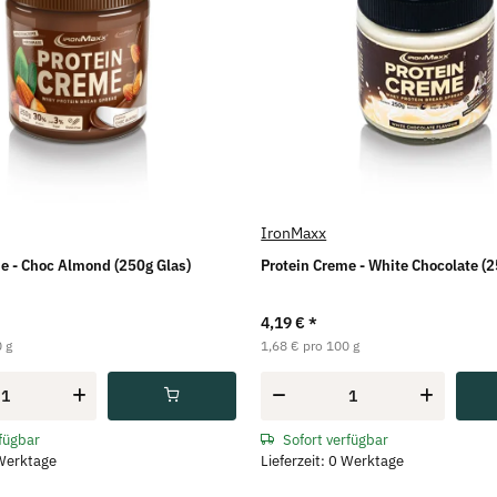
IronMaxx
e - Choc Almond (250g Glas)
Protein Creme - White Chocolate (2
4,19 €
*
 g
1,68 € pro 100 g
rfügbar
Sofort verfügbar
 Werktage
Lieferzeit: 0 Werktage