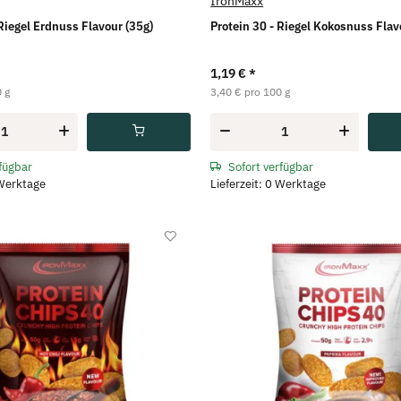
IronMaxx
 Riegel Erdnuss Flavour (35g)
Protein 30 - Riegel Kokosnuss Flav
1,19 €
*
 g
3,40 € pro 100 g
rfügbar
Sofort verfügbar
 Werktage
Lieferzeit: 0 Werktage