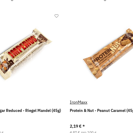
IronMaxx
ar Reduced - Riegel Mandel (45g)
Protein & Nut - Peanut Caramel (45
2,19 €
*
 g
4,87 € pro 100 g