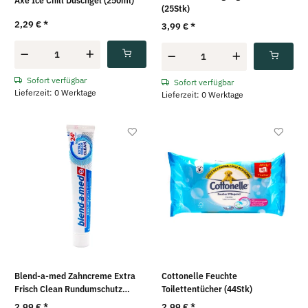
Axe Ice Chill Duschgel (250ml)
(25Stk)
2,29 €
*
3,99 €
*
Sofort verfügbar
Sofort verfügbar
Lieferzeit: 0 Werktage
Lieferzeit: 0 Werktage
Blend-a-med Zahncreme Extra
Cottonelle Feuchte
Frisch Clean Rundumschutz
Toilettentücher (44Stk)
(75ml)
2,99 €
*
2,99 €
*