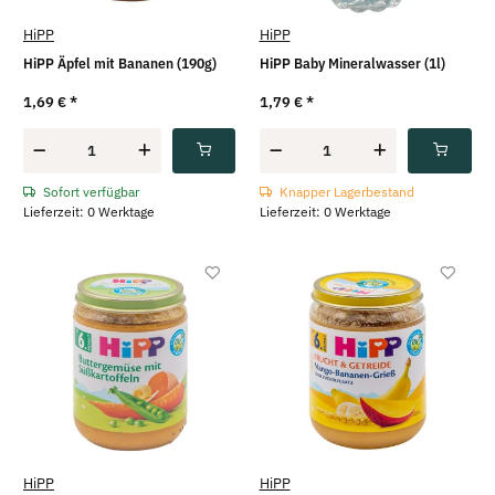
HiPP
HiPP
HiPP Äpfel mit Bananen (190g)
HiPP Baby Mineralwasser (1l)
1,69 €
*
1,79 €
*
Sofort verfügbar
Knapper Lagerbestand
Lieferzeit: 0 Werktage
Lieferzeit: 0 Werktage
HiPP
HiPP