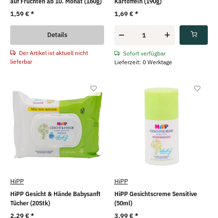
auf Früchten ab 10. Monat (160g)
Kartoffeln (190g)
1,59 €
*
1,69 €
*
Details
Der Artikel ist aktuell nicht
Sofort verfügbar
lieferbar
Lieferzeit: 0 Werktage
HiPP
HiPP
HiPP Gesicht & Hände Babysanft
HiPP Gesichtscreme Sensitive
Tücher (20Stk)
(50ml)
2,29 €
*
3,99 €
*