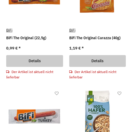
BiFi
BiFi
BiFi The Original (22,5g)
BiFi The Original Carazza (40g)
0,99 €
*
1,19 €
*
Details
Details
Der Artikel ist aktuell nicht
Der Artikel ist aktuell nicht
lieferbar
lieferbar