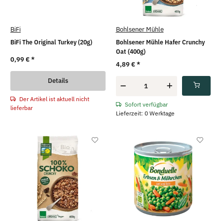
BiFi
Bohlsener Mühle
BiFi The Original Turkey (20g)
Bohlsener Mühle Hafer Crunchy
Oat (400g)
0,99 €
*
4,89 €
*
Details
Der Artikel ist aktuell nicht
Sofort verfügbar
lieferbar
Lieferzeit: 0 Werktage