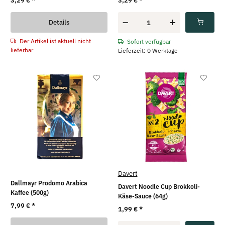
3,29 €
*
3,29 €
*
Details
Der Artikel ist aktuell nicht
Sofort verfügbar
lieferbar
Lieferzeit: 0 Werktage
Davert
Dallmayr Prodomo Arabica
Davert Noodle Cup Brokkoli-
Kaffee (500g)
Käse-Sauce (64g)
7,99 €
*
1,99 €
*