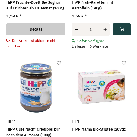
HiPP Früchte-Duett Bio Joghurt
HiPP Früh-Karotten mit
auf Früchten ab 10. Monat (160g)
Kartoffeln (190g)
1,59 €
*
1,69 €
*
Details
Der Artikel ist aktuell nicht
Sofort verfügbar
lieferbar
Lieferzeit: 0 Werktage
HiPP
HiPP
HiPP Gute Nacht Grießbrei pur
HiPP Mama Bio-Stilltee (20Stk)
nach dem 4. Monat (190g)