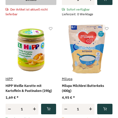
Der Artikel ist aktuell nicht
Sofort verfügbar
lieferbar
Lieferzeit: 0 Werktage
HiPP
Milupa
HiPP Weiße Karotte mit
Milupa Milchbrei Butterkeks
Kartoffeln & Pastinaken (190g)
(400g)
1,69 €
*
4,95 €
*