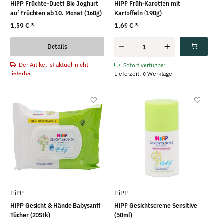
HiPP Früchte-Duett Bio Joghurt
HiPP Früh-Karotten mit
auf Früchten ab 10. Monat (160g)
Kartoffeln (190g)
1,59 €
*
1,69 €
*
Details
Der Artikel ist aktuell nicht
Sofort verfügbar
lieferbar
Lieferzeit: 0 Werktage
HiPP
HiPP
HiPP Gesicht & Hände Babysanft
HiPP Gesichtscreme Sensitive
Tücher (20Stk)
(50ml)