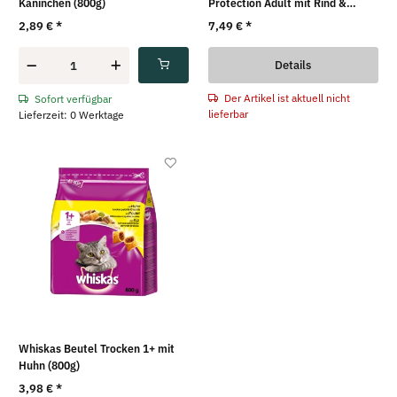
Kaninchen (800g)
Protection Adult mit Rind &
Gemüse (1,5kg)
2,89 €
*
7,49 €
*
Details
Der Artikel ist aktuell nicht
Sofort verfügbar
lieferbar
Lieferzeit: 0 Werktage
Whiskas Beutel Trocken 1+ mit
Huhn (800g)
3,98 €
*