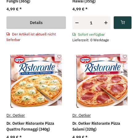
Funghi (365g)
Hawai (355g)
4,99 €
*
4,99 €
*
Details
Der Artikel ist aktuell nicht
Sofort verfügbar
lieferbar
Lieferzeit: 0 Werktage
Dr. Oetker
Dr. Oetker
Dr. Oetker Ristorante Pizza
Dr. Oetker Ristorante Pizza
Quattro Formaggi (340g)
Salami (320g)
4,99 €
*
4,99 €
*