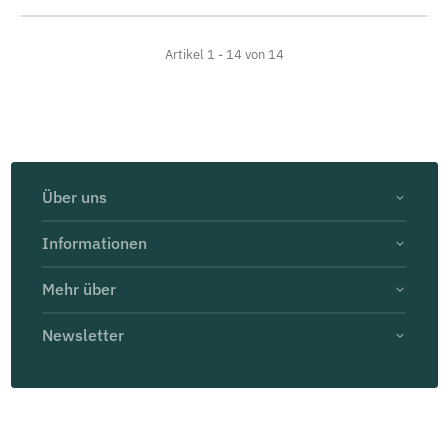
Artikel 1 - 14 von 14
Über uns
Informationen
Mehr über
Newsletter
© Themeart GmbH
* Alle Preise inklusive MwSt.
Developed by
Themeart
Powered by
JTL-Shop