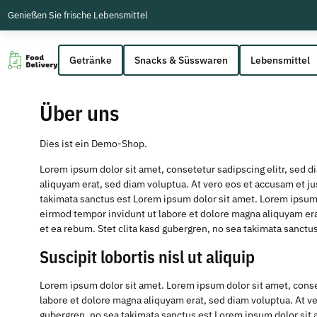
Genießen Sie frische Lebensmittel
Getränke
Snacks & Süsswaren
Lebensmittel
Über uns
Dies ist ein Demo-Shop.
Lorem ipsum dolor sit amet, consetetur sadipscing elitr, sed
aliquyam erat, sed diam voluptua. At vero eos et accusam et ju
takimata sanctus est Lorem ipsum dolor sit amet. Lorem ipsum 
eirmod tempor invidunt ut labore et dolore magna aliquyam era
et ea rebum. Stet clita kasd gubergren, no sea takimata sanctus
Suscipit lobortis nisl ut aliquip
Lorem ipsum dolor sit amet. Lorem ipsum dolor sit amet, cons
labore et dolore magna aliquyam erat, sed diam voluptua. At ve
gubergren, no sea takimata sanctus est Lorem ipsum dolor sit 