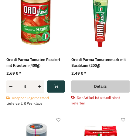
Oro di Parma Tomaten Passiert
Oro di Parma Tomatenmark mit
mit Kräutern (400g)
Basilikum (200g)
2,69 €
*
2,49 €
*
Details
Der Artikel ist aktuell nicht
Knapper Lagerbestand
lieferbar
Lieferzeit: 0 Werktage