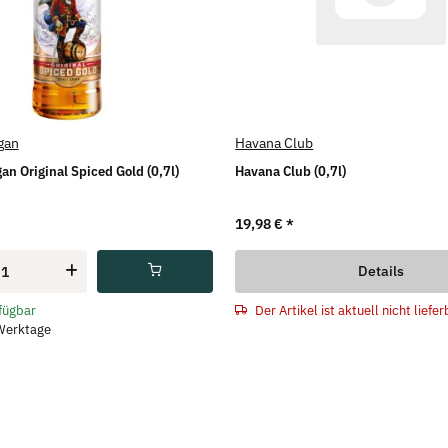
gan
Havana Club
an Original Spiced Gold (0,7l)
Havana Club (0,7l)
19,98 €
*
Details
Der Artikel ist aktuell nicht liefer
rfügbar
 Werktage