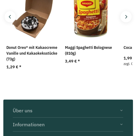
Donut Oreo® mit Kakaocreme
Maggi Spaghetti Bolognese
Coca-Co
Vanille und Kakaokeksstücke
(810g)
1,99 
(73g)
3,49 €
*
zzgl. 0,
1,29 €
*
Über uns
Informationen