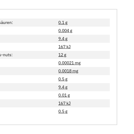
säuren:
0.1 g
0.004 g
9.4 g
167 kJ
s-nuts:
12 g
0.00021 mg
0.0018 mg
0.5 g
9.4 g
0.01 g
167 kJ
0.5 g