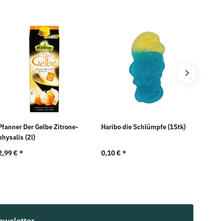
Pfanner Der Gelbe Zitrone-
Haribo die Schlümpfe (1Stk)
Pfann
physalis (2l)
Kaktu
2,99 €
*
0,10 €
*
2,99