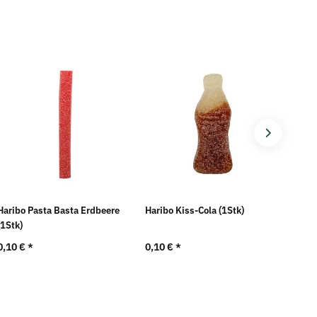
Haribo Pasta Basta Erdbeere
Haribo Kiss-Cola (1Stk)
Harib
(1Stk)
(1Stk
0,10 €
*
0,10 €
*
0,10