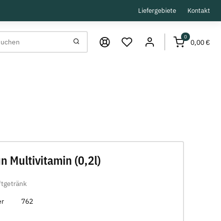
Liefergebiete
Kontakt
0
0,00 €
n Multivitamin (0,2l)
ftgetränk
er
762