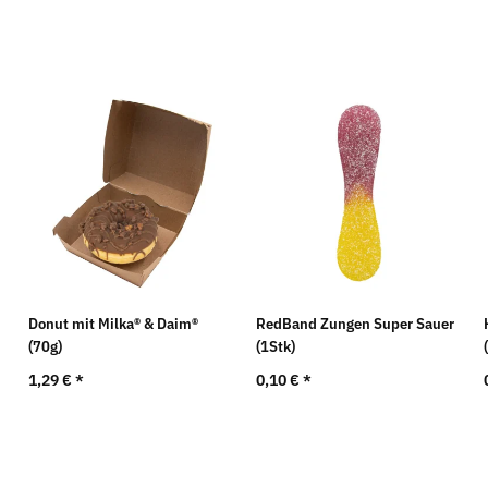
Donut mit Milka® & Daim®
RedBand Zungen Super Sauer
(70g)
(1Stk)
1,29 €
*
0,10 €
*