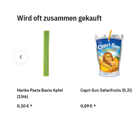
Wird oft zusammen gekauft
n
Haribo Pasta Basta Apfel
Capri-Sun Safarifruits (0,2l)
(1Stk)
0,10 €
*
0,89 €
*