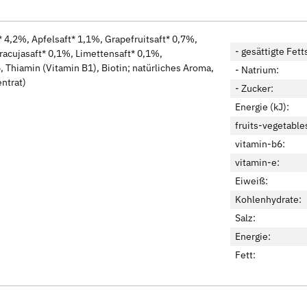
 4,2%, Apfelsaft* 1,1%, Grapefruitsaft* 0,7%,
- gesättigte Fett
racujasaft* 0,1%, Limettensaft* 0,1%,
, Thiamin (Vitamin B1), Biotin; natürliches Aroma,
- Natrium:
ntrat)
- Zucker:
Energie (kJ):
fruits-vegetable
vitamin-b6:
vitamin-e:
Eiweiß:
Kohlenhydrate:
Salz:
Energie:
Fett: