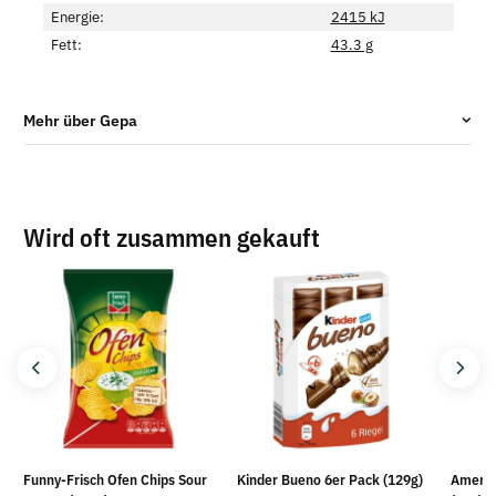
Energie:
2415 kJ
Fett:
43.3 g
Mehr über Gepa
Wird oft zusammen gekauft
Funny-Frisch Ofen Chips Sour
Kinder Bueno 6er Pack (129g)
America