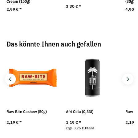
Cream (150g)
(30g)
3,30 €
*
2,99 €
*
4,90 
Das könnte Ihnen auch gefallen
Raw Bite Cashew (50g)
Afri Cola (0,33l)
Raw Bi
2,19 €
*
1,19 €
*
2,19 
zzgl. 0,25 € Pfand