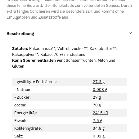
diese feine Bio Zartbitter-Schokolade zum vollendeten Genuss. Durch
extra langes Conchieren wird sie besonders zart und kommt ohne
Emulgatoren und Zusatzstoffe aus
Beschreibung
Zutaten:
Kakaomasse°*, Vollrohrzucker°*, Kakaobutter°*,
Kakaopulver°*. Kakao: 70 % mindestens
Kann Spuren enthalten von:
Schalenfrüchten, Milch und
Gluten
- gesättigte Fettsäuren:
27.3 g
- Natrium:
0.008 g
- Zucker:
27 g
cocoa:
70 g
Energie (kJ):
2415 kJ
Eiweiß:
7.5 g
Kohlenhydrate:
34.8 g
Salz:
0.02 g