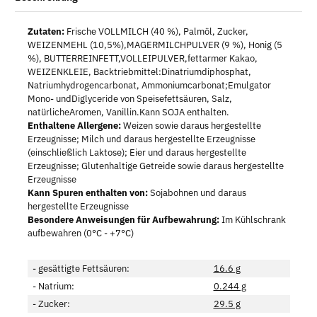
Zutaten:
Frische VOLLMILCH (40 %), Palmöl, Zucker,
WEIZENMEHL (10,5%),MAGERMILCHPULVER (9 %), Honig (5
%), BUTTERREINFETT,VOLLEIPULVER,fettarmer Kakao,
WEIZENKLEIE, Backtriebmittel:Dinatriumdiphosphat,
Natriumhydrogencarbonat, Ammoniumcarbonat;Emulgator
Mono- undDiglyceride von Speisefettsäuren, Salz,
natürlicheAromen, Vanillin.Kann SOJA enthalten.
Enthaltene Allergene:
Weizen sowie daraus hergestellte
Erzeugnisse; Milch und daraus hergestellte Erzeugnisse
(einschließlich Laktose); Eier und daraus hergestellte
Erzeugnisse; Glutenhaltige Getreide sowie daraus hergestellte
Erzeugnisse
Kann Spuren enthalten von:
Sojabohnen und daraus
hergestellte Erzeugnisse
Besondere Anweisungen für Aufbewahrung:
Im Kühlschrank
aufbewahren (0°C - +7°C)
- gesättigte Fettsäuren:
16.6 g
- Natrium:
0.244 g
- Zucker:
29.5 g