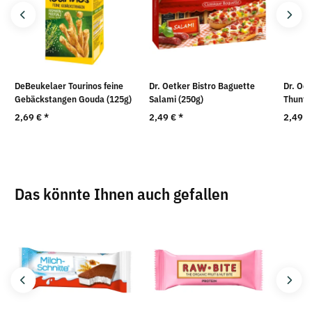
DeBeukelaer Tourinos feine
Dr. Oetker Bistro Baguette
Dr. Oet
Gebäckstangen Gouda (125g)
Salami (250g)
Thunfi
2,69 €
*
2,49 €
*
2,49 
Das könnte Ihnen auch gefallen