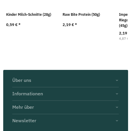
Kinder Milch-Schnitte (28g)
Raw Bite Protein (50g)
Imperi
Riegel
0,59 €
*
2,19 €
*
(45g)
2,19 
4,87 € 
Über uns
Informationen
Mehr über
Newsletter