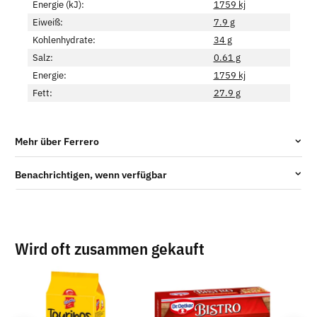
Energie (kJ):
1759 kj
Eiweiß:
7.9 g
Kohlenhydrate:
34 g
Salz:
0.61 g
Energie:
1759 kj
Fett:
27.9 g
Mehr über Ferrero
Benachrichtigen, wenn verfügbar
Wird oft zusammen gekauft