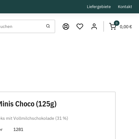
Liefergebiete
Kontakt
0
0,00 €
Minis Choco (125g)
ks mit Vollmilchschokolade (31 %)
er
1281