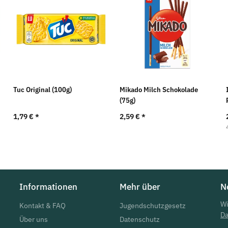
Tuc Original (100g)
Mikado Milch Schokolade
(75g)
1,79 €
*
2,59 €
*
Informationen
Mehr über
N
Wi
Kontakt & FAQ
Jugendschutzgesetz
Da
Über uns
Datenschutz