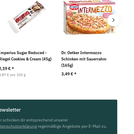
Imperius Sugar Reduced -
Dr. Oetker Intermezzo
M&M's
Riegel Cookies & Cream (45g)
Schinken mit Sauerrahm
(165g)
2,19 €
*
3,95
3,49 €
*
4,87 € pro 100 g
ewsletter
r schicken dir entsprechend unserer
tenschutzerklärung
regelmäßige Angebote per E-Mail zu.