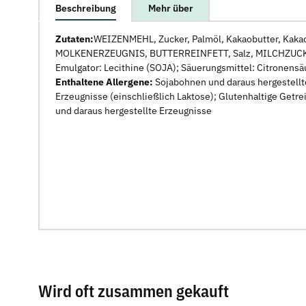
weitere Registerkarten anzeigen
Beschreibung
Mehr über
Zutaten:
WEIZENMEHL, Zucker, Palmöl, Kakaobutter, Ka
MOLKENERZEUGNIS, BUTTERREINFETT, Salz, MILCHZUCKER,
Emulgator: Lecithine (SOJA); Säuerungsmittel: Citrone
Enthaltene Allergene:
Sojabohnen und daraus hergestellte
Erzeugnisse (einschließlich Laktose); Glutenhaltige Getre
und daraus hergestellte Erzeugnisse
Wird oft zusammen gekauft