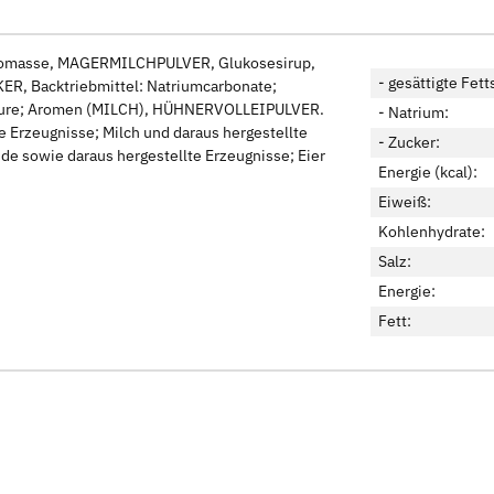
kaomasse, MAGERMILCHPULVER, Glukosesirup,
- gesättigte Fett
 Backtriebmittel: Natriumcarbonate;
nsäure; Aromen (MILCH), HÜHNERVOLLEIPULVER.
- Natrium:
 Erzeugnisse; Milch und daraus hergestellte
- Zucker:
ide sowie daraus hergestellte Erzeugnisse; Eier
Energie (kcal):
Eiweiß:
Kohlenhydrate:
Salz:
Energie:
Fett: