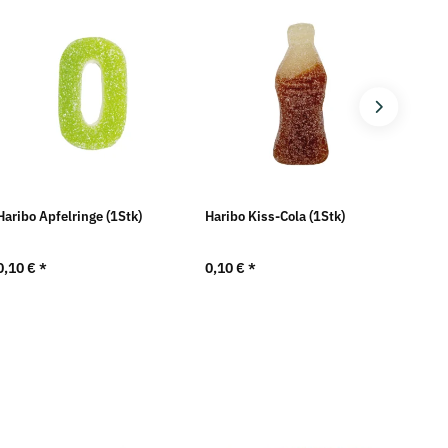
Haribo Apfelringe (1Stk)
Haribo Kiss-Cola (1Stk)
Harib
0,10 €
*
0,10 €
*
0,10