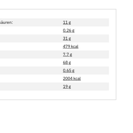
säuren:
11 g
0.26 g
31 g
479 kcal
7.7 g
68 g
0.65 g
2004 kcal
19 g