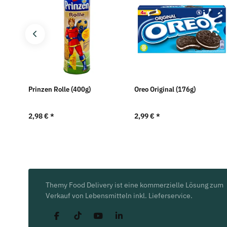
Prinzen Rolle (400g)
Oreo Original (176g)
2,98 €
*
2,99 €
*
Themy Food Delivery ist eine kommerzielle Lösung zum
Verkauf von Lebensmitteln inkl. Lieferservice.