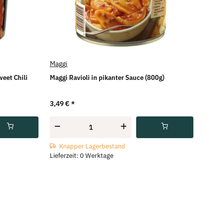
Maggi
eet Chili
Maggi Ravioli in pikanter Sauce (800g)
3,49 €
*
Knapper Lagerbestand
Lieferzeit: 0 Werktage