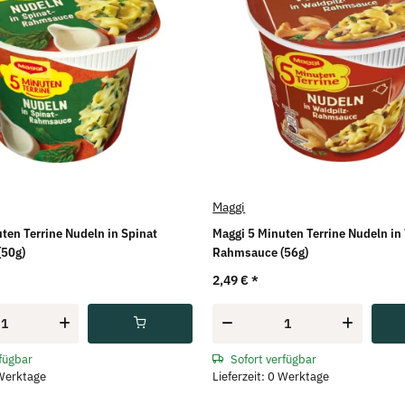
Maggi
ten Terrine Nudeln in Spinat
Maggi 5 Minuten Terrine Nudeln in
50g)
Rahmsauce (56g)
2,49 €
*
rfügbar
Sofort verfügbar
 Werktage
Lieferzeit: 0 Werktage