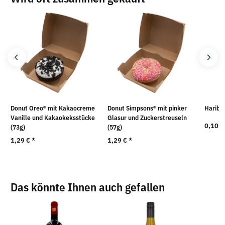
Donut Oreo® mit Kakaocreme
Donut Simpsons® mit pinker
Haribo 
Vanille und Kakaokeksstücke
Glasur und Zuckerstreuseln
0,10 
(73g)
(57g)
1,29 €
*
1,29 €
*
Das könnte Ihnen auch gefallen