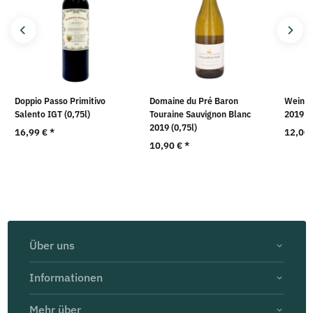
Doppio Passo Primitivo
Domaine du Pré Baron
Weingu
Salento IGT (0,75l)
Touraine Sauvignon Blanc
2019 (0
2019 (0,75l)
16,99 €
*
12,00
10,90 €
*
Über uns
Informationen
Mehr über