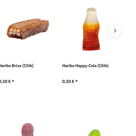
Haribo Brixx (1Stk)
Haribo Happy-Cola (1Stk)
Harib
(1Stk
0,10 €
*
0,10 €
*
0,10