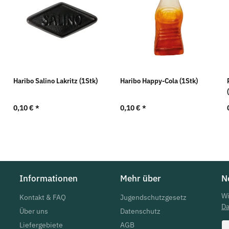
Haribo Salino Lakritz (1Stk)
Haribo Happy-Cola (1Stk)
0,10 €
*
0,10 €
*
Informationen
Mehr über
N
Wi
Kontakt & FAQ
Jugendschutzgesetz
Da
Über uns
Datenschutz
Liefergebiete
AGB