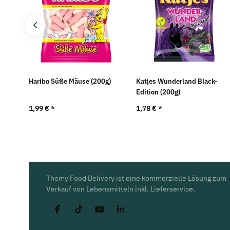
)
Haribo Süße Mäuse (200g)
Katjes Wunderland Black-
Edition (200g)
1,99 €
*
1,78 €
*
Themy Food Delivery ist eine kommerzielle Lösung zum
Verkauf von Lebensmitteln inkl. Lieferservice.