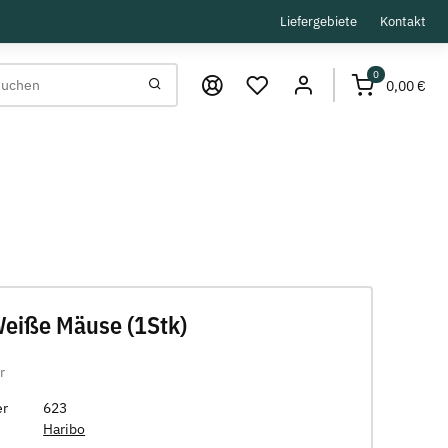
Liefergebiete
Kontakt
0
0,00 €
Weiße Mäuse (1Stk)
r
er
623
Haribo