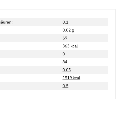
säuren:
0.1
0.02 g
69
363 kcal
0
84
0.05
1519 kcal
0.5