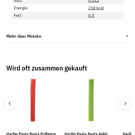
Salz:
0.012
Energie:
218 kcal
Fett:
0.5
Mehr über Moloko
Wird oft zusammen gekauft
Haribo Pasta Basta Erdbeere
Haribo Pasta Basta Apfel
Haribo 