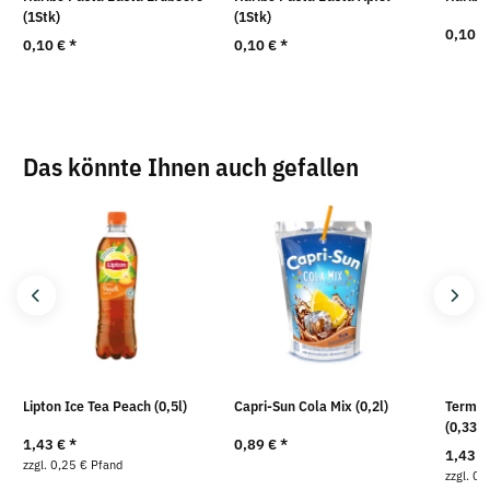
(1Stk)
(1Stk)
0,10 
0,10 €
*
0,10 €
*
Das könnte Ihnen auch gefallen
Lipton Ice Tea Peach (0,5l)
Capri-Sun Cola Mix (0,2l)
Terme 
(0,33l)
1,43 €
*
0,89 €
*
1,43 
zzgl. 0,25 € Pfand
zzgl. 0,