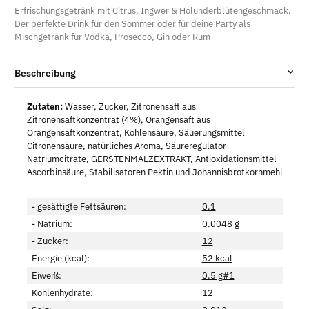
Erfrischungsgetränk mit Citrus, Ingwer & Holunderblütengeschmack.
Der perfekte Drink für den Sommer oder für deine Party als
Mischgetränk für Vodka, Prosecco, Gin oder Rum
Beschreibung
Zutaten:
Wasser, Zucker, Zitronensaft aus
Zitronensaftkonzentrat (4%), Orangensaft aus
Orangensaftkonzentrat, Kohlensäure, Säuerungsmittel
Citronensäure, natürliches Aroma, Säureregulator
Natriumcitrate, GERSTENMALZEXTRAKT, Antioxidationsmittel
Ascorbinsäure, Stabilisatoren Pektin und Johannisbrotkornmehl
- gesättigte Fettsäuren:
0.1
- Natrium:
0.0048 g
- Zucker:
12
Energie (kcal):
52 kcal
Eiweiß:
0.5 g#1
Kohlenhydrate:
12