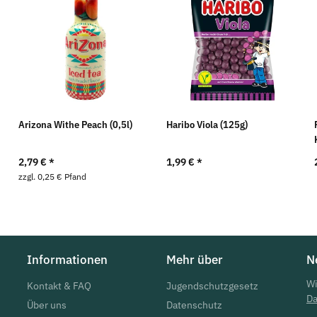
Arizona Withe Peach (0,5l)
Haribo Viola (125g)
2,79 €
*
1,99 €
*
zzgl. 0,25 € Pfand
Informationen
Mehr über
N
Wi
Kontakt & FAQ
Jugendschutzgesetz
Da
Über uns
Datenschutz