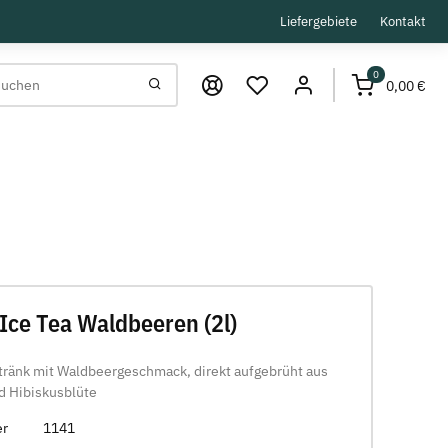
Liefergebiete
Kontakt
0
0,00 €
Ice Tea Waldbeeren (2l)
tränk mit Waldbeergeschmack, direkt aufgebrüht aus
d Hibiskusblüte
er
1141