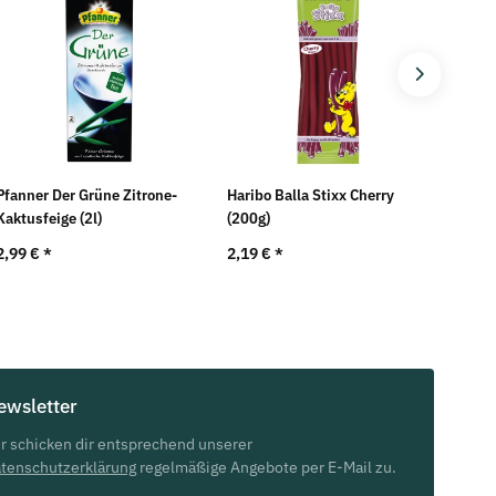
Pfanner Der Grüne Zitrone-
Haribo Balla Stixx Cherry
Harib
Kaktusfeige (2l)
(200g)
(1Stk
2,99 €
*
2,19 €
*
0,10
ewsletter
r schicken dir entsprechend unserer
tenschutzerklärung
regelmäßige Angebote per E-Mail zu.