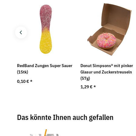
)
RedBand Zungen Super Sauer
Donut Simpsons® mit pinker
(1Stk)
Glasur und Zuckerstreuseln
(57g)
0,10 €
*
1,29 €
*
Das könnte Ihnen auch gefallen