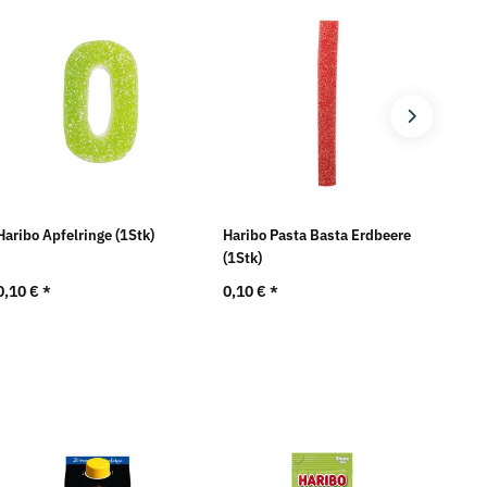
Haribo Apfelringe (1Stk)
Haribo Pasta Basta Erdbeere
Harib
(1Stk)
(1Stk
0,10 €
*
0,10 €
*
0,10