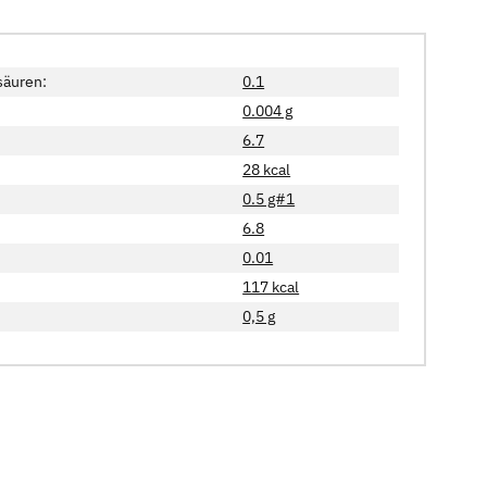
säuren:
0.1
0.004 g
6.7
28 kcal
0.5 g#1
6.8
0.01
117 kcal
0,5 g