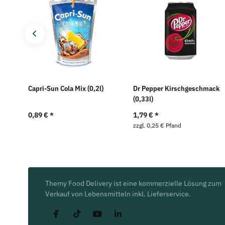
Capri-Sun Cola Mix (0,2l)
Dr Pepper Kirschgeschmack
(0,33l)
0,89 €
*
1,79 €
*
zzgl. 0,25 € Pfand
Themy Food Delivery ist eine kommerzielle Lösung zum
Verkauf von Lebensmitteln inkl. Lieferservice.