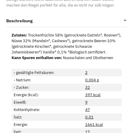
machen den Riegel perfekt für alle, die es nicht nur süß mögen.
Beschreibung
Zutaten:
Trockenfrüchte 58% (getrocknete Datteln*, Rosinen*),
Nüsse 32% (Mandeln*, Cashews*), getrocknete Beeren 10%
(getrocknete Kirschen*, getrocknete Schwarze
Johannisbeeren*) Vanille* 0,1% *Biologisch zertifiziert.
Kann Spuren enthalten von:
Nussschalen und Obstkernen
- gesättigte Fettsäuren:
2
- Natrium:
0.004 g
- Zucker:
32
Energie (kcal):
397 kcal
Eiweiß:
9
Kohlenhydrate:
47
Salz:
0.01
Energie:
1661 kcal
Fett:
17