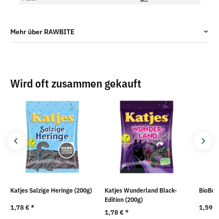
Mehr über RAWBITE
Wird oft zusammen gekauft
Katjes Salzige Heringe (200g)
Katjes Wunderland Black-
BioBon
Edition (200g)
1,78 €
*
1,59 
1,78 €
*