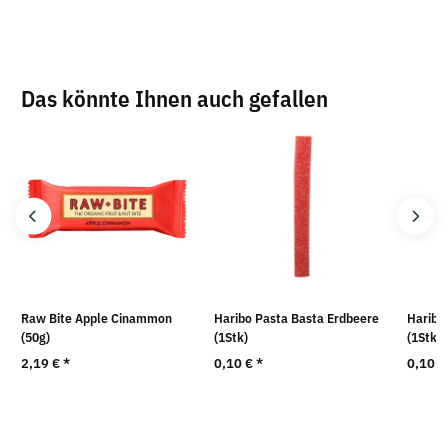
Das könnte Ihnen auch gefallen
Raw Bite Apple Cinammon
Haribo Pasta Basta Erdbeere
Haribo
(50g)
(1Stk)
(1Stk)
2,19 €
*
0,10 €
*
0,10 