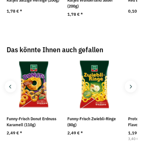
Katjes Salzige Heringe (200g)
Katjes Wunderland Sauer
Red Ba
(200g)
1,78 €
*
0,10 
1,78 €
*
Das könnte Ihnen auch gefallen
Funny-Frisch Donut Erdnuss
Funny-Frisch Zwiebli-Ringe
Protein
Karamell (110g)
(80g)
Flavour
2,49 €
*
2,49 €
*
1,19 
3,40 € 