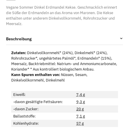
Vegane Sommer Dinkel Erdmandel Kekse. Geschmacklich erinnert
die Süße der Erdmandeln an das Aroma von Maronen. Die Kekse
enthalten unter anderem Dinkelvollkornmehl, Rohrohrzucker und
Meersalz.
Beschreibung
Zutaten:
Dinkelvollkornmehl* (24%), Dinkelmehl* (24%),
Rohrohrzucker*, ungehärtetes Palmöl*, Erdmandeln* (15%),
Meersalz, Backtriebmittel: Natrium- und Ammoniumcarbonate,
Koriander* * Aus kontrolliert biologischem Anbau.
Kann Spuren enthalten von:
Nüssen, Sesam,
Dinkelvollkornmehl, Dinkelmehl
Eiweiß:
7,4 g
-davon gesättigte Fettsäuren:
9,3 g
-davon Zucker:
20 g
Ballaststoffe:
7,1 g
Kohlenhydrate:
57 g