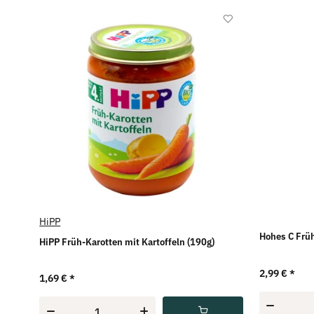
HiPP
Hohes C Früh
HiPP Früh-Karotten mit Kartoffeln (190g)
2,99 €
*
1,69 €
*