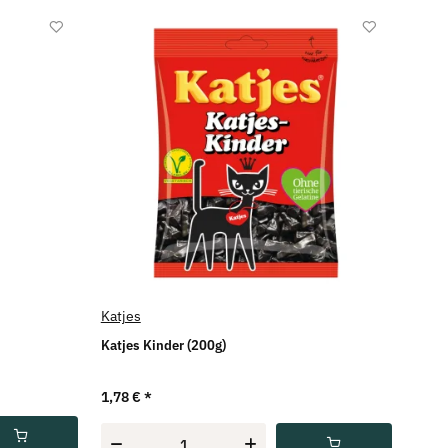
Katjes
Katjes Kinder (200g)
1,78 €
*