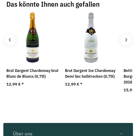
Das könnte Ihnen auch gefallen
Brut Dargent Chardonnay brut
Brut Dargent Ice Chardonnay
Bettin
Blanc de Blancs (0,75l)
Demi Sec halbtrocken (0,75l)
Burgun
2018 (0
12,99 €
*
12,99 €
*
15,90
Über uns