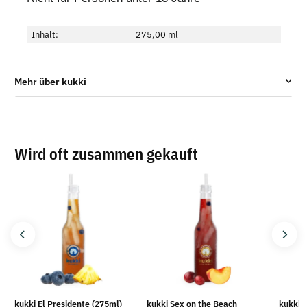
Inhalt:
275,00 ml
Mehr über kukki
Wird oft zusammen gekauft
kukki El Presidente (275ml)
kukki Sex on the Beach
kukki 