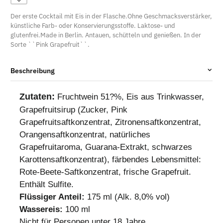
Der erste Cocktail mit Eis in der Flasche.Ohne Geschmacksverstärker,
künstliche Farb- oder Konservierungsstoffe. Laktose- und
glutenfrei.Made in Berlin. Antauen, schütteln und genießen. In der
Sorte ``Pink Grapefruit``.
Beschreibung
Zutaten:
Fruchtwein 51?%, Eis aus Trinkwasser,
Grapefruitsirup (Zucker, Pink
Grapefruitsaftkonzentrat, Zitronensaftkonzentrat,
Orangensaftkonzentrat, natürliches
Grapefruitaroma, Guarana-Extrakt, schwarzes
Karottensaftkonzentrat), färbendes Lebensmittel:
Rote-Beete-Saftkonzentrat, frische Grapefruit.
Enthält Sulfite.
Flüssiger Anteil:
175 ml (Alk. 8,0% vol)
Wassereis:
100 ml
Nicht für Personen unter 18 Jahre