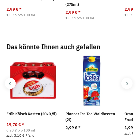
(275ml)
2,99 €
*
2,99 
2,99 €
*
1,09 € pro 100 ml
1,09 € 
1,09 € pro 100 ml
Das könnte Ihnen auch gefallen
Früh Kölsch Kasten (20x0,5l)
Pfanner Ice Tea Waldbeeren
Orangi
(2l)
Fruchtf
19,70 €
*
2,99 €
*
1,99 
0,20 € pro 100 ml
zzgl. 0,
zzgl. 3,10 € Pfand