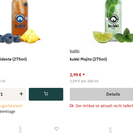
kukki
sidente (275ml)
kukki Mojito (275ml)
2,99 €
*
0 ml
1,09 € pro 100 ml
Details
Der Artikel ist aktuell nicht liefer
Lagerbestand
 Werktage