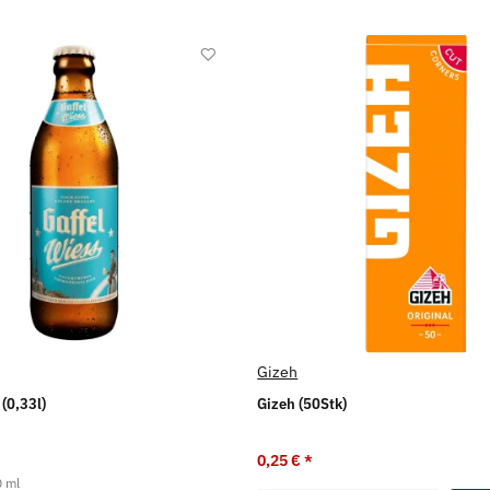
Gizeh
(0,33l)
Gizeh (50Stk)
0,25 €
*
0 ml