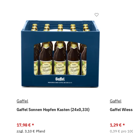
Gaffel
Gaffel
Gaffel Sonnen Hopfen Kasten (24x0,33l)
Gaffel Wiess 
17,98 €
*
1,29 €
*
zzgl. 3,10 € Pfand
0,39 € pro 10