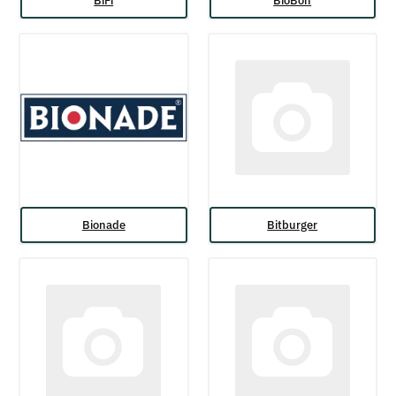
BiFi
BioBon
Bionade
Bitburger