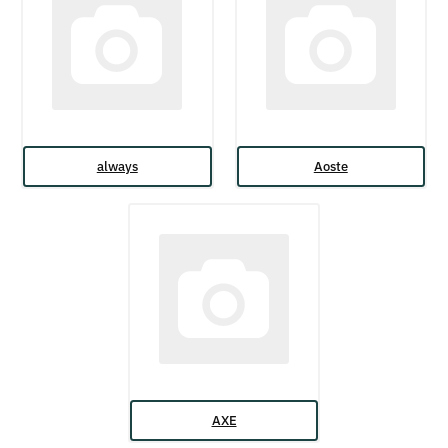
always
Aoste
AXE