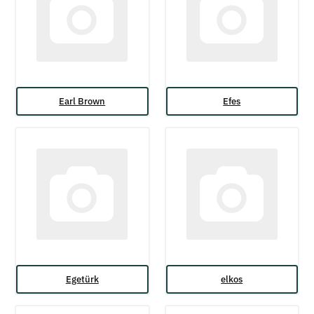
Earl Brown
Efes
Egetürk
elkos