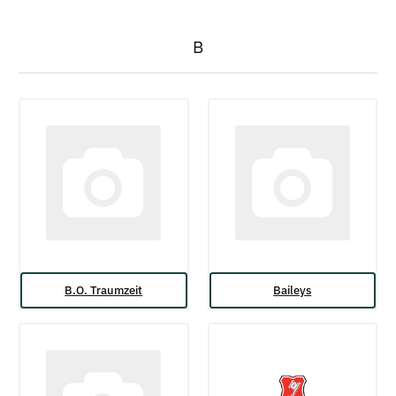
B
B.O. Traumzeit
Baileys