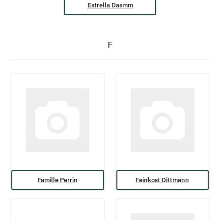
Estrella Dasmm
F
Famille Perrin
Feinkost Dittmann